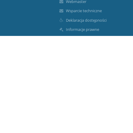
Webmaster
Wsparcie techniczne
Deklaracja dostępności
Informacje prawne
Polityka prywatności
Metryczka
Mapa strony
O nas
Kontakt
Aktualności