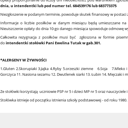
opłaty proporcjonalnie do liczby dni nieobecności, pod warunkiem zgłosz
dnia, u intendentki lub pod numer tel. 684539176 lub 683773375
Niezgłoszenie w podanym terminie, powoduje skutek finansowy w postaci za
Informacje o liczbie posiłków w danym miesiącu będą umieszczane na ta
Nieuiszczenie opłaty do dnia 10-go danego miesiąca spowoduje odmowę wy
Całkowita rezygnacja z posiłków musi być zgłoszona w formie pisem
do
intendentki stołówki Pani Ewelina Tutak w gab.301.
*ALERGENY W ŻYWNOŚCI
1.Gluten 2.Skorupiaki 3.Jajka 4.Ryby 5.orzeszki ziemne 6.Soja 7.Mleko i
Gorczyca 11. Nasiona sezamu 12. Dwutlenek siarki 13. Łubin 14. Mięczaki i m
Ze stołówki korzystają uczniowie PSP nr 5 i dzieci MP nr 5 oraz nauczyciele 
Stołówka istnieje od początku istnienia szkoły podstawowej - od roku 1980.