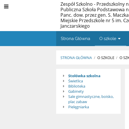
Zespół Szkolno - Przedszkolny n
Publiczna Szkoła Podstawowa nr 
Panc. dow. przez gen. S. Maczka
Miejskie Przedszkole nr 5 im. C
Janczarskiego
Strona Główna
O szkole
STRONA GŁÓWNA
/
O SZKOLE
/
O SZ
Zaplecze
Stołówka szkolna
Świetlica
szkoły
Biblioteka
Gabinety
Sale gimnastyczne, boisko,
plac zabaw
Pielęgniarka