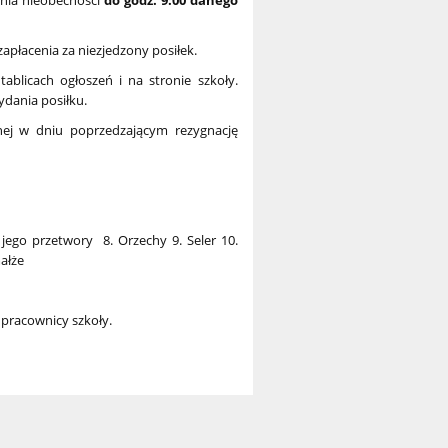
enia nieobecności
do godz. 9:00 danego
płacenia za niezjedzony posiłek.
blicach ogłoszeń i na stronie szkoły.
dania posiłku.
nej w dniu poprzedzającym rezygnację
 jego przetwory 8. Orzechy 9. Seler 10.
ałże
i pracownicy szkoły.