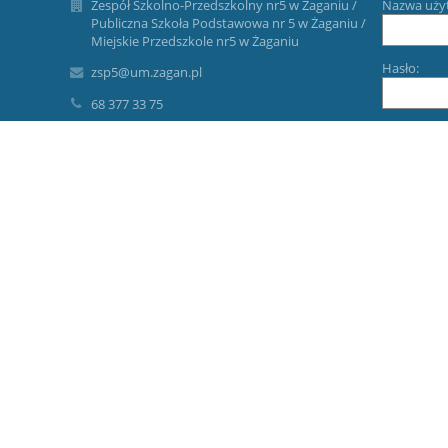
Zespół Szkolno-Przedszkolny nr5 w Żaganiu /
Nazwa uży
Publiczna Szkoła Podstawowa nr 5 w Żaganiu /
Miejskie Przedszkole nr5 w Żaganiu
Hasło:
zsp5@um.zagan.pl
68 377 33 75
ul. Nocznickiego 18
68-100 Żagań
Poland
Zapomniałe
www.psp5zagan.pl
tel./fax 68 377 33 75
68 453 91 77
Kontakt z Inspektorem Ochrony Danych
Osobowych:
Jędrzej Bajer tel. 533 80 70 40 lub e-mail:
iod@odoplus.pl
AE:PL-85522-96807-CBHEA-28